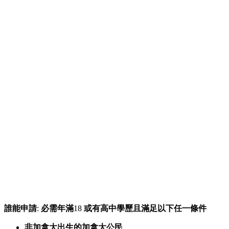
誰能申請
:
必需年滿
18
或有高中學歷且滿足以下任一條件
非加拿大出生的加拿大公民