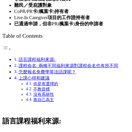
難民／受庇護對象
CoPR/PR
卡
(
楓葉卡
)
持有者
Live-In Caregiver
項目的工作證持有者
已通過申請，但非
PR(
楓葉卡
)
身份的申請者
Table of Contents
語言課程福利來源:
課程命名: 兩種不同福利來源對課程命名也有所不同
怎麼報名免費學英法語課呢？
上課心得和建議
你是有選擇的
不教音標
沒有系統性
靠自己為主
語言課程福利來源
: