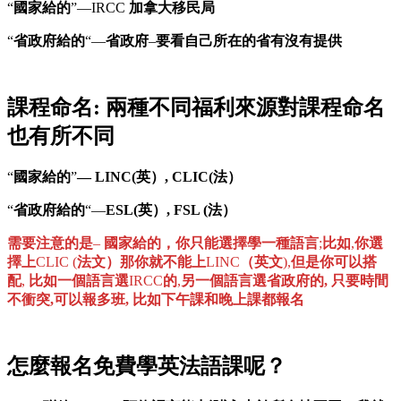
“
國家給的
”—IRCC
加拿大移民局
“
省政府給的
“—
省政府
–
要看自己所在的省有沒有提供
課程命名
:
兩種不同福利來源對課程命名
也有所不同
“
國家給的
”
— LINC(英）, CLIC(法）
“
省政府給的
“—
ESL(英）, FSL (法）
需要注意的是
–
國家給的，你只能選擇學一種語言
;
比如
,
你選
擇上
CLIC (
法文）那你就不能上
LINC
（英文
),
但是你可以搭
配
,
比如一個語言選
IRCC
的
,
另一個語言選省政府的, 只要時間
不衝突,可以報多班, 比如下午課和晚上課都報名
怎麼報名免費學英法語課呢？