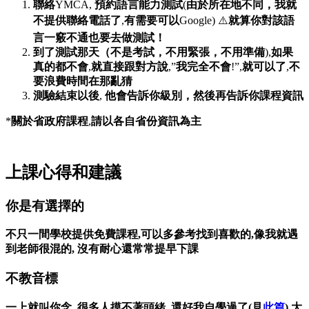
聯絡
YMCA,
預約語言能力測試
(
由於所在地不同，我就
不提供聯絡電話了
,
有需要可以
Google) ⚠️
就算你對該語
言一竅不通也要去做測試！
到了測試那天（不是考試，不用緊張，不用準備
),
如果
真的都不會
,
就直接跟對方說
,”
我完全不會
!”,
就可以了
,
不
要浪費時間在那亂猜
測驗結束以後
,
他會告訴你級別，然後再告訴你課程資訊
*
關於省政府課程
,
請以各自省份資訊為主
上課心得和建議
你是有選擇的
不只一間學校提供免費課程,可以多參考找到喜歡的,像我就遇
到老師很混的, 沒有耐心還常常提早下課
不教音標
一上就叫你念, 很多人摸不著頭緒, 還好我自學過了(見
此篇
),大