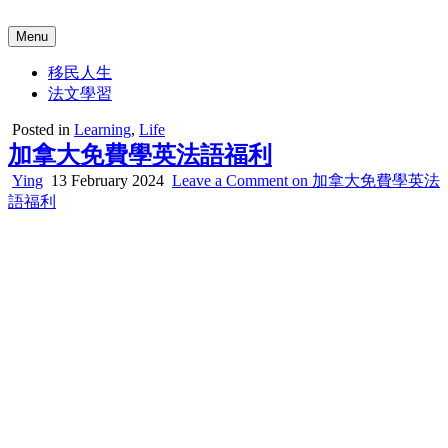
Skip
to
Menu
Ying Canada
content
盈盈在加
移民人生
法文學習
Posted in
Learning
,
Life
加拿大免費學英法語福利
Ying
13 February 2024
Leave a Comment
on 加拿大免費學英法
語福利