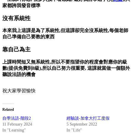
家都誇我發音標準
沒有系統性
本來我上這課是為了系統性,但這課卻完全沒系統性,每個老師
自己準備自己要教的東西
靠自己為主
上課時間短又無系統性,所以不要指望你的程度會對應你的級
數(提供免費到8級),所以自己努力很重要, 這課就當做一個額外
聽說法語的機會
祝大家學習愉快
Related
自學法語-階段2
經驗談-加拿大打工度假
11 February 2024
5 September 2022
In "Learning"
In "Life"